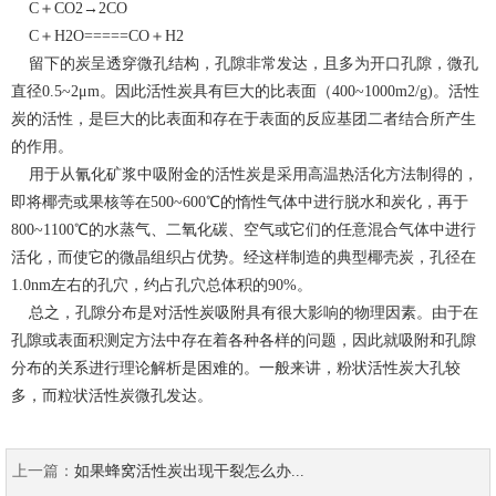
C＋CO2→2CO
C＋H2O=====CO＋H2
留下的炭呈透穿微孔结构，孔隙非常发达，且多为开口孔隙，微孔
直径0.5~2μm。因此活性炭具有巨大的比表面（400~1000m2/g)。活性
炭的活性，是巨大的比表面和存在于表面的反应基团二者结合所产生
的作用。
用于从氰化矿浆中吸附金的活性炭是采用高温热活化方法制得的，
即将椰壳或果核等在500~600℃的惰性气体中进行脱水和炭化，再于
800~1100℃的水蒸气、二氧化碳、空气或它们的任意混合气体中进行
活化，而使它的微晶组织占优势。经这样制造的典型椰壳炭，孔径在
1.0nm左右的孔穴，约占孔穴总体积的90%。
总之，孔隙分布是对活性炭吸附具有很大影响的物理因素。由于在
孔隙或表面积测定方法中存在着各种各样的问题，因此就吸附和孔隙
分布的关系进行理论解析是困难的。一般来讲，粉状活性炭大孔较
多，而粒状活性炭微孔发达。
上一篇：
如果蜂窝活性炭出现干裂怎么办...