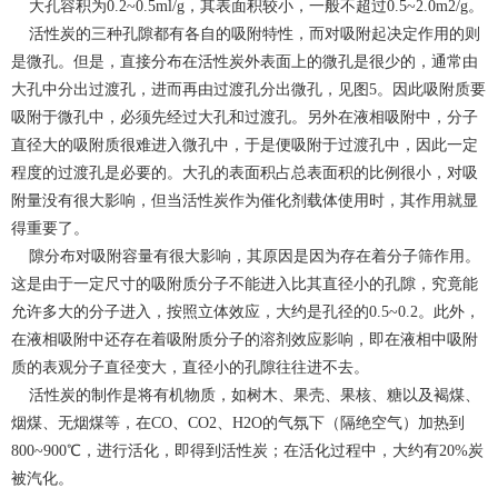
大孔容积为0.2~0.5ml/g，其表面积较小，一般不超过0.5~2.0m2/g。
活性炭的三种孔隙都有各自的吸附特性，而对吸附起决定作用的则
是微孔。但是，直接分布在活性炭外表面上的微孔是很少的，通常由
大孔中分出过渡孔，进而再由过渡孔分出微孔，见图5。因此吸附质要
吸附于微孔中，必须先经过大孔和过渡孔。另外在液相吸附中，分子
直径大的吸附质很难进入微孔中，于是便吸附于过渡孔中，因此一定
程度的过渡孔是必要的。大孔的表面积占总表面积的比例很小，对吸
附量没有很大影响，但当活性炭作为催化剂载体使用时，其作用就显
得重要了。
隙分布对吸附容量有很大影响，其原因是因为存在着分子筛作用。
这是由于一定尺寸的吸附质分子不能进入比其直径小的孔隙，究竟能
允许多大的分子进入，按照立体效应，大约是孔径的0.5~0.2。此外，
在液相吸附中还存在着吸附质分子的溶剂效应影响，即在液相中吸附
质的表观分子直径变大，直径小的孔隙往往进不去。
活性炭的制作是将有机物质，如树木、果壳、果核、糖以及褐煤、
烟煤、无烟煤等，在CO、CO2、H2O的气氛下（隔绝空气）加热到
800~900℃，进行活化，即得到活性炭；在活化过程中，大约有20%炭
被汽化。