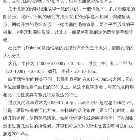
在，这与孔隙的形状、分布有关，也与表面化学性质有关。
关于孔隙的形状很难取得一致的认识，一般情况下，多采用假定的
圆筒形。此外，不同的研究方法所采用的形状也不相同，例如瓶颈
形、两端开放的毛细管形、一端闭塞的毛细管形、两个平面形成的平
板形、V字形和圆锥形等。计算上一般是将孔隙假定为圆筒形毛细管
状。
杜比宁（Dubinin)将活性炭的孔隙分布分为三个系列，按照孔隙的
大小分为：
大孔：半径为（1000~100000）×10-10m；过渡（中）孔：半径为
（20~1000）×10-10m；微孔：半径＜20×10-10m。
由于活性炭的种类不同，其微孔容积约在0.15~0.9mL/g之间，它占
单位重量活性炭总面积的95%以上。从这个数字来看，与其他吸附剂
相比，活性炭具有微孔特别发达的特性。
过渡孔的容积通常为0.02~0.1mL/g，比表面积不超过总面积的5%。
但是，采取特殊的活化方法，在特殊的活化条件（延长活化时间，减
缓升温速度，使用药品活化，如抓化锌活化或磷酸活化等）下能够制
造出过渡孔发达的活性炭。其容积可达0.3~0.9mL/g,表面积可达到或
超过200m2/g。