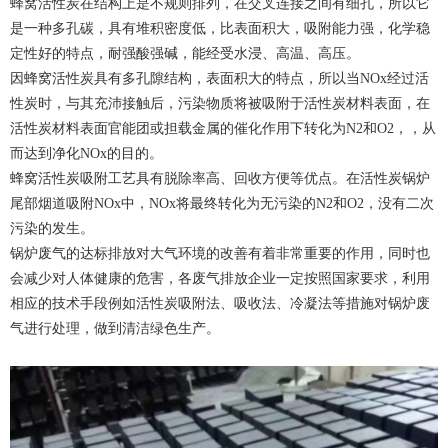
蜂窝活性炭在结构上是不规则排列，在交叉连接之间有细孔，所以它
是一种多孔碳，具有堆积密度低，比表面积大，吸附能力强，化学稳
定性好的特点，耐强酸强碱，能经受水浸、高温、高压。
因蜂窝活性炭具有多孔隙结构，表⾯积⼤的特点，所以当NOx经过活
性炭时，与其充沛接触后，污染物质将被吸附于活性炭材料表面，在
活性炭材料表面官能团或担载金属的催化作用下转化为N2和O2，，从
而达到净化NOx的目的。
蜂窝活性炭吸附工艺具有脱除率高、回收方便等优点。在活性炭锅炉
尾部烟道吸附NOx中，NOx将最终转化为无污染的N2和O2，没有二次
污染的发生。
锅炉废气的达标排放对大气环境的改善有着非常重要的作用，同时也
会减少对人体健康的危害，各废气排放企业一定按照国家要求，利用
相应的技术手段例如活性炭吸附法、吸收法、冷凝法等措施对锅炉废
气进行处理，做到清洁绿色生产。